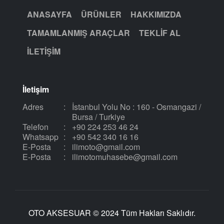
ANASAYFA
ÜRÜNLER
HAKKIMIZDA
TAMAMLANMIŞ ARAÇLAR
TEKLIF AL
İLETIŞIM
İletişim
Adres
:
İstanbul Yolu No : 160 - Osmangazi /
Bursa / Turkiye
Telefon
:
+90 224 253 46 24
Whatsapp
:
+90 542 340 16 16
E-Posta
:
ilimoto@gmail.com
E-Posta
:
ilimotomuhasebe@gmail.com
OTO AKSESUAR © 2024 Tüm Hakları Saklıdır.