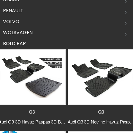
RENAULT
VOLVO
WOLSVAGEN
BOLD BAR
Q3
Q3
Audi Q3 3D Havuz Paspas 3D Bagaj Havuzu 2li Set Siyah 2015 ve Sonrası
Audi Q3 3D Novline Havuz Paspas Siyah 4 Pr