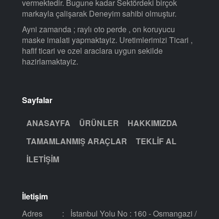
vermektedir. Bugune kadar Sektördeki birçok
markayla çalişarak Deneyim sahibi olmuştur.
Ayni zamanda ; raylı oto perde , on koruyucu
maske imalati yapmaktayiz. Uretimlerimizi Ticari ,
hafif ticari ve ozel araclara uygun sekilde
hazirlamaktayiz.
Sayfalar
ANASAYFA
ÜRÜNLER
HAKKIMIZDA
TAMAMLANMIŞ ARAÇLAR
TEKLIF AL
İLETIŞIM
İletişim
Adres
:
İstanbul Yolu No : 160 - Osmangazi /