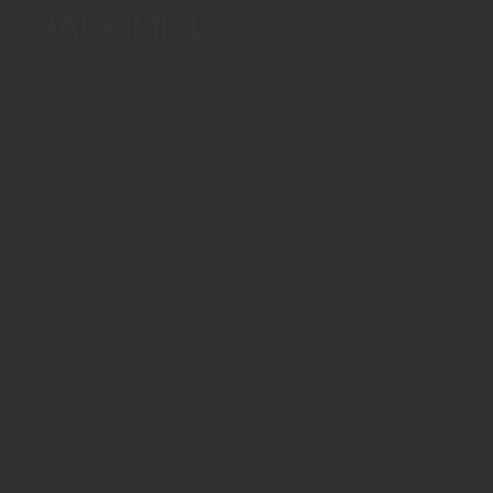
HAKKIMIZDA
Firmamız 2001’den beri beri otomotiv sektöründe oto
aksesuarları satış ve servis hizmeti vermektedir.
Bugune kadar Sektördeki birçok markayla çalişarak
Deneyim sahibi olmuştur.
Ayni zamanda ; raylı oto perde , on koruyucu maske
imalati yapmaktayiz. Uretimlerimizi Ticari , hafif ticari
ve ozel araclara uygun sekilde hazirlamaktayiz.
Bunun sonucunda Turkiye kosullarina sartlarina uygun
musteri memnuniyetini benimseyen ve aracinizda en
basarili problem yasatmayacak urun cesitleri
olusturmustur.
Öncelikle sattığımiz her urunun tüketici memnuniyetine
kadar arkasında olduğumuz için mutlak surette müşteri
memnuniyeti hedeflemekteyiz. Böylelikle müşteri
karşısında sorumluluğumuz satışla birlikte bitmemekte,
müşteri memnuniyetine kadar sürmektedir.