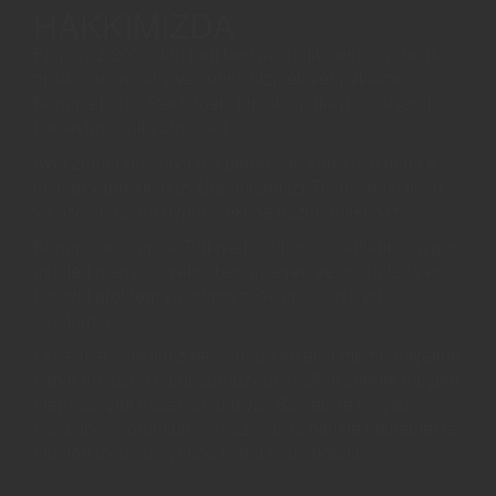
HAKKIMIZDA
Firmamız 2001’den beri beri otomotiv sektöründe oto
aksesuarları satış ve servis hizmeti vermektedir.
Bugune kadar Sektördeki birçok markayla çalişarak
Deneyim sahibi olmuştur.
Ayni zamanda ; raylı oto perde , on koruyucu maske
imalati yapmaktayiz. Uretimlerimizi Ticari , hafif ticari
ve ozel araclara uygun sekilde hazirlamaktayiz.
Bunun sonucunda Turkiye kosullarina sartlarina uygun
musteri memnuniyetini benimseyen ve aracinizda en
basarili problem yasatmayacak urun cesitleri
olusturmustur.
Öncelikle sattığımiz her urunun tüketici memnuniyetine
kadar arkasında olduğumuz için mutlak surette müşteri
memnuniyeti hedeflemekteyiz. Böylelikle müşteri
karşısında sorumluluğumuz satışla birlikte bitmemekte,
müşteri memnuniyetine kadar sürmektedir.