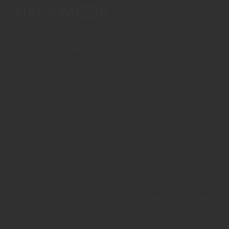
HAKKIMIZDA
Firmamız 2001’den beri beri otomotiv sektöründe oto
aksesuarları satış ve servis hizmeti vermektedir.
Bugune kadar Sektördeki birçok markayla çalişarak
Deneyim sahibi olmuştur.
Ayni zamanda ; raylı oto perde , on koruyucu maske
imalati yapmaktayiz. Uretimlerimizi Ticari , hafif ticari
ve ozel araclara uygun sekilde hazirlamaktayiz.
Bunun sonucunda Turkiye kosullarina sartlarina uygun
musteri memnuniyetini benimseyen ve aracinizda en
basarili problem yasatmayacak urun cesitleri
olusturmustur.
Öncelikle sattığımiz her urunun tüketici memnuniyetine
kadar arkasında olduğumuz için mutlak surette müşteri
memnuniyeti hedeflemekteyiz. Böylelikle müşteri
karşısında sorumluluğumuz satışla birlikte bitmemekte,
müşteri memnuniyetine kadar sürmektedir.