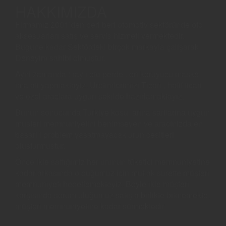
HAKKIMIZDA
Firmamız 2001’den beri beri otomotiv sektöründe oto
aksesuarları satış ve servis hizmeti vermektedir.
Bugune kadar Sektördeki birçok markayla çalişarak
Deneyim sahibi olmuştur.
Ayni zamanda ; raylı oto perde , on koruyucu maske
imalati yapmaktayiz. Uretimlerimizi Ticari , hafif ticari
ve ozel araclara uygun sekilde hazirlamaktayiz.
Bunun sonucunda Turkiye kosullarina sartlarina uygun
musteri memnuniyetini benimseyen ve aracinizda en
basarili problem yasatmayacak urun cesitleri
olusturmustur.
Öncelikle sattığımiz her urunun tüketici memnuniyetine
kadar arkasında olduğumuz için mutlak surette müşteri
memnuniyeti hedeflemekteyiz. Böylelikle müşteri
karşısında sorumluluğumuz satışla birlikte bitmemekte,
müşteri memnuniyetine kadar sürmektedir.