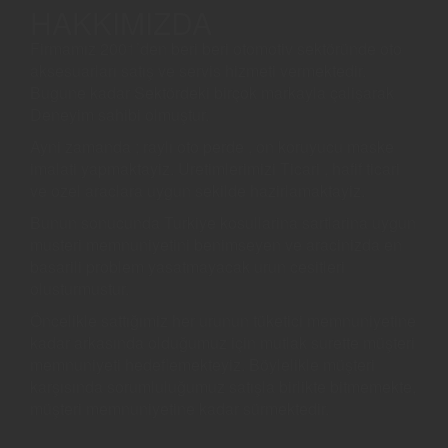
HAKKIMIZDA
Firmamız 2001’den beri beri otomotiv sektöründe oto
aksesuarları satış ve servis hizmeti vermektedir.
Bugune kadar Sektördeki birçok markayla çalişarak
Deneyim sahibi olmuştur.
Ayni zamanda ; raylı oto perde , on koruyucu maske
imalati yapmaktayiz. Uretimlerimizi Ticari , hafif ticari
ve ozel araclara uygun sekilde hazirlamaktayiz.
Bunun sonucunda Turkiye kosullarina sartlarina uygun
musteri memnuniyetini benimseyen ve aracinizda en
basarili problem yasatmayacak urun cesitleri
olusturmustur.
Öncelikle sattığımiz her urunun tüketici memnuniyetine
kadar arkasında olduğumuz için mutlak surette müşteri
memnuniyeti hedeflemekteyiz. Böylelikle müşteri
karşısında sorumluluğumuz satışla birlikte bitmemekte,
müşteri memnuniyetine kadar sürmektedir.